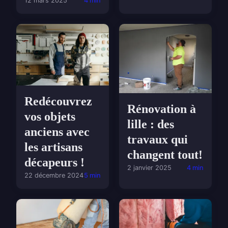
12 mars 2025
4 min
Redécouvrez
Rénovation à
vos objets
lille : des
anciens avec
travaux qui
les artisans
changent tout!
décapeurs !
2 janvier 2025
4 min
22 décembre 2024
5 min