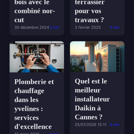
terrassier
bois avec le
pour vos
combiné nor-
travaux ?
cut
3 février 2025
4 min
30 décembre 2024
3 min
Quel est le
Plomberie et
meilleur
chauffage
installateur
dans les
Daikin à
yvelines :
Cannes ?
services
25/01/2026 15:11
9 min
d'excellence