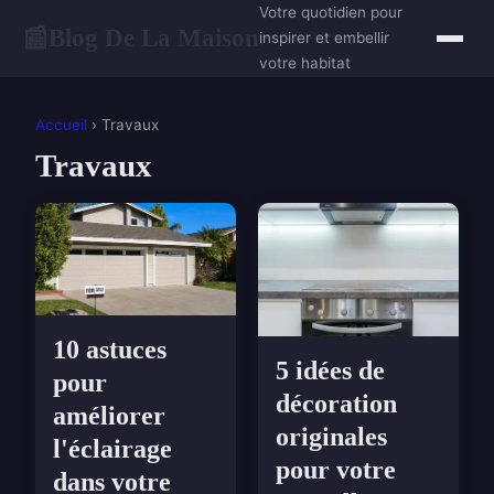
Votre quotidien pour
Blog De La Maison
📰
inspirer et embellir
votre habitat
Accueil
› Travaux
Travaux
10 astuces
5 idées de
pour
décoration
améliorer
originales
l'éclairage
pour votre
dans votre