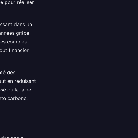
e pour réaliser
issant dans un
 années grâce
 les combles
out financier
nté des
out en réduisant
sé ou la laine
nte carbone.