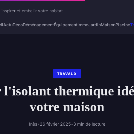
 inspirer et embellir votre habitat
il
Actu
Déco
Déménagement
Équipement
Immo
Jardin
Maison
Piscine
T
TRAVAUX
 l'isolant thermique id
votre maison
Inès
•
26 février 2025
•
3 min de lecture