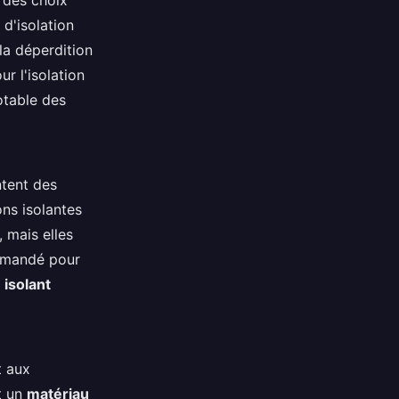
t des choix
 d'isolation
la déperdition
ur l'isolation
otable des
ntent des
ons isolantes
 mais elles
mmandé pour
n
isolant
t aux
t un
matériau