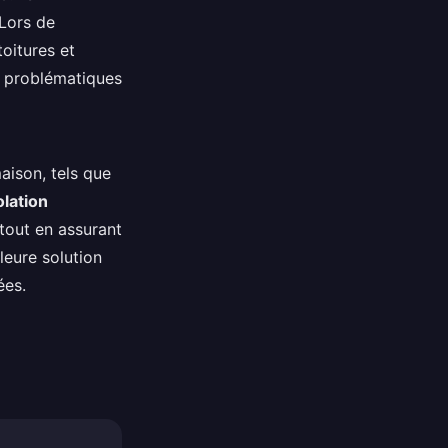
 Lors de
toitures et
s problématiques
aison, tels que
olation
 tout en assurant
leure solution
ées.