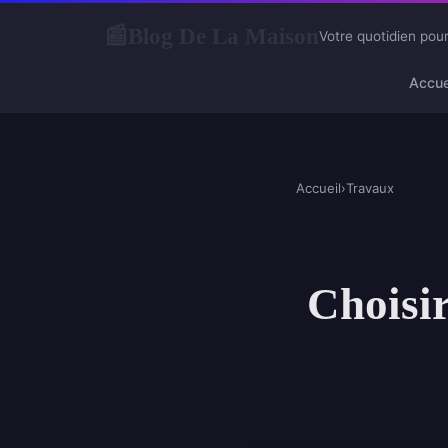
Blog De La Maison
📰
Votre quotidien pour
Accue
Accueil
›
Travaux
Choisir