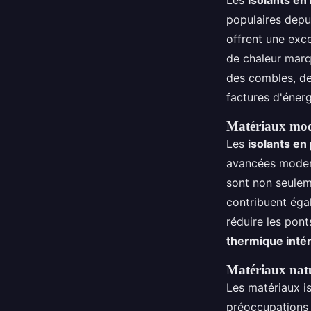
Les
isolants en
populaires depu
offrent une exc
de chaleur marqu
des combles, de
factures d'énerg
Matériaux mode
Les
isolants en
avancées moder
sont non seulem
contribuent égal
réduire les pont
thermique intér
Matériaux natur
Les matériaux i
préoccupations 