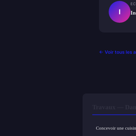
EC
I
In
← Voir tous les 
Travaux — Dan
Concevoir une cuisi