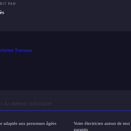
RIT PAR
ès
articles Travaux
s la même rubrique
ne adaptée aux personnes âgées
Votre électricien autour de moi 
garantis