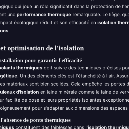
gique qui joue un rôle significatif dans la protection de l'
sant une
performance thermique
remarquable. Le liège, quan
impact écologique réduit et son efficacité en
isolation the
sons
.
 et optimisation de l'isolation
stallation pour garantir l'efficacité
solants thermiques
doit suivre des techniques précises po
rgétique
. Un des éléments clés est l'étanchéité à l'air. Ass
les matériaux sont bien scellées. Cela empêche les pertes 
leaux d'isolation
en laine minérale comme la laine de verr
ur facilité de pose et leurs propriétés isolantes exceptionnel
oigneusement pour s'adapter aux dimensions des espaces à
l'absence de ponts thermiques
miques
constituent des faiblesses dans l'
isolation thermiq