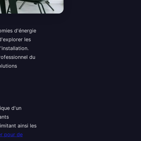
nomies d'énergie
d'explorer les
installation.
rofessionnel du
olutions
tique d'un
ants
mitant ainsi les
r pour de