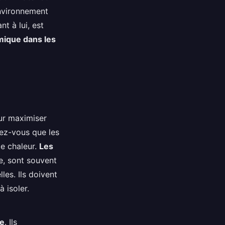
environnement
t à lui, est
rmique dans les
ur maximiser
urez-vous que les
de chaleur.
Les
e, sont souvent
les. Ils doivent
 isoler.
ue
. Ils