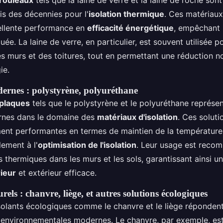
 rouleaux
tels que la laine de verre et la laine de roche son
is des décennies pour l'
isolation thermique
. Ces matériaux
ellente performance en
efficacité énergétique
, empêchant 
ée. La laine de verre, en particulier, est souvent utilisée po
s murs et des toitures, tout en permettant une réduction n
ie.
rnes : polystyrène, polyuréthane
 plaques
tels que le polystyrène et le polyuréthane représe
nes dans le domaine des
matériaux d'isolation
. Ces soluti
ent performantes en termes de maintien de la température,
ement à l'
optimisation de l'isolation
. Leur usage est reco
s thermiques dans les murs et les sols, garantissant ainsi u
ieur
et extérieur efficace.
els : chanvre, liège, et autres solutions écologiques
solants écologiques comme le chanvre et le liège réponden
environnementales modernes. Le chanvre, par exemple, es