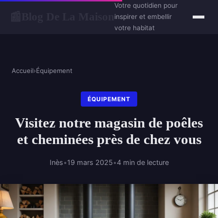
Votre quotidien pour
Blog De La Maison
📰
inspirer et embellir
votre habitat
Accueil
›
Équipement
ÉQUIPEMENT
Visitez notre magasin de poêles
et cheminées près de chez vous
Inès
•
19 mars 2025
•
4 min de lecture