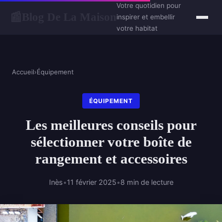
Votre quotidien pour
Blog De La Maison
📰
inspirer et embellir
votre habitat
Accueil
›
Équipement
ÉQUIPEMENT
Les meilleures conseils pour
sélectionner votre boîte de
rangement et accessoires
Inès
•
11 février 2025
•
8 min de lecture