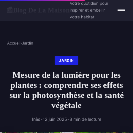
Votre quotidien pour
Blog De La Maison
📰
inspirer et embellir
votre habitat
Accueil
›
Jardin
JARDIN
Mesure de la lumière pour les
plantes : comprendre ses effets
sur la photosynthèse et la santé
végétale
Inès
•
12 juin 2025
•
8 min de lecture