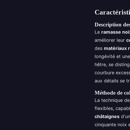
Caractérist
Description de
Le
ramasse noi
améliorer leur
c
des
matériaux 
longévité et un
hêtre, se distin
courbure excessi
aux détails se t
Méthode de coll
La technique de 
flexibles, capab
châtaignes
d'un
cinquante noix 