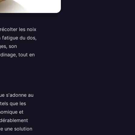
écolter les noix
 fatigue du dos,
ges, son
rdinage, tout en
ue s'adonne au
 tels que les
onomique et
sidérablement
re une solution