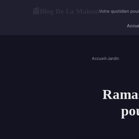
Blog De La Maison
📰
Votre quotidien pour
Accue
Accueil
›
Jardin
Ramas
pou