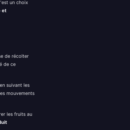
'est un choix
 et
se de récolter
té de ce
en suivant les
z des mouvements
r les fruits au
duit