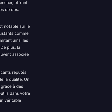
encher, offrant
es de dos.
t notable sur le
ésistants comme
mitant ainsi les
 De plus, la
souvent associée
icants réputés
de la qualité. Un
e grâce à des
outils dans votre
n véritable