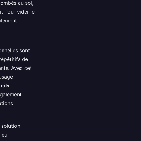
 tombés au sol,
. Pour vider le
cilement
nnelles sont
épétitifs de
nts. Avec cet
 usage
tils
également
ations
 solution
 leur