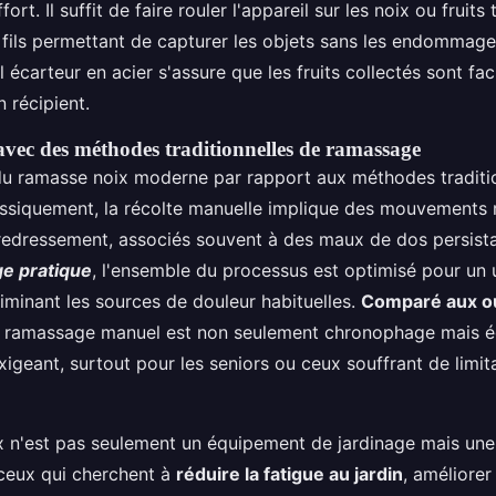
rt. Il suffit de faire rouler l'appareil sur les noix ou fruits
es fils permettant de capturer les objets sans les endommager
l écarteur en acier s'assure que les fruits collectés sont fa
 récipient.
ec des méthodes traditionnelles de ramassage
u ramasse noix moderne par rapport aux méthodes traditio
lassiquement, la récolte manuelle implique des mouvements r
redressement, associés souvent à des maux de dos persista
ge pratique
, l'ensemble du processus est optimisé pour un
iminant les sources de douleur habituelles.
Comparé aux ou
le ramassage manuel est non seulement chronophage mais 
igeant, surtout pour les seniors ou ceux souffrant de limit
 n'est pas seulement un équipement de jardinage mais une
 ceux qui cherchent à
réduire la fatigue au jardin
, améliorer