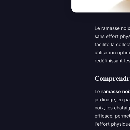
Le ramasse noix 
sans effort phys
facilite la coll
utilisation opti
redéfinissant le
Comprendre 
Le
ramasse noi
jardinage, en par
noix, les châtai
efficace, permet
l'effort physiqu