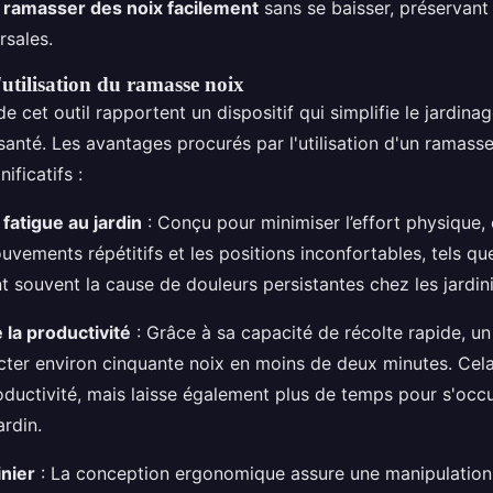
r
ramasser des noix facilement
sans se baisser, préservant a
rsales.
'utilisation du ramasse noix
de cet outil rapportent un dispositif qui simplifie le jardina
santé. Les avantages procurés par l'utilisation d'un ramass
ificatifs :
fatigue au jardin
: Conçu pour minimiser l’effort physique, 
ements répétitifs et les positions inconfortables, tels que
t souvent la cause de douleurs persistantes chez les jardini
 la productivité
: Grâce à sa capacité de récolte rapide, u
cter environ cinquante noix en moins de deux minutes. Ce
oductivité, mais laisse également plus de temps pour s'occ
ardin.
inier
: La conception ergonomique assure une manipulation 