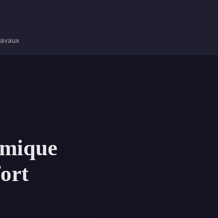
ravaux
omique
fort