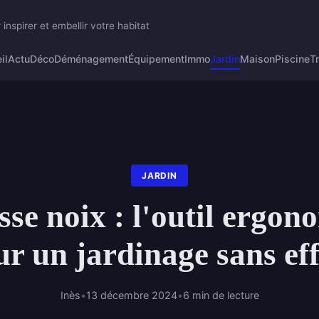
 inspirer et embellir votre habitat
il
Actu
Déco
Déménagement
Équipement
Immo
Jardin
Maison
Piscine
T
JARDIN
se noix : l'outil ergon
r un jardinage sans ef
Inès
•
13 décembre 2024
•
6 min de lecture