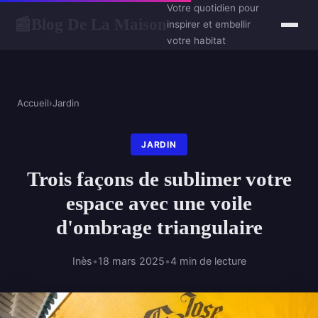
Votre quotidien pour
Blog De La Maison
📰
inspirer et embellir
votre habitat
Accueil
›
Jardin
JARDIN
Trois façons de sublimer votre
espace avec une voile
d'ombrage triangulaire
Inès
•
18 mars 2025
•
4 min de lecture