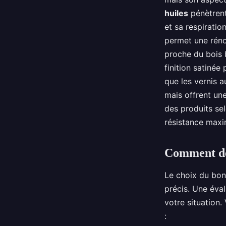
huiles
pénètrent
et sa respiratio
permet une rénov
proche du bois 
finition satinée
que les vernis a
mais offrent une 
des produits selo
résistance maxim
Comment dét
Le choix du bon
précis. Une éva
votre situation.
: