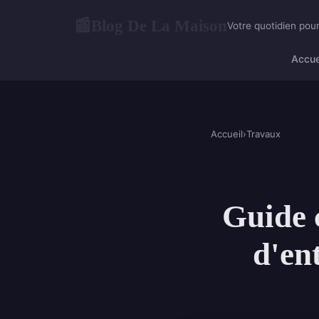
Blog De La Maison
📰
Votre quotidien pour
Accue
Accueil
›
Travaux
Guide 
d'ent