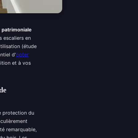
 patrimoniale
 escaliers en
tilisation (étude
ntiel d'
opter
ition et à vos
 de
e protection du
iculièrement
ité remarquable,
du bois. Les