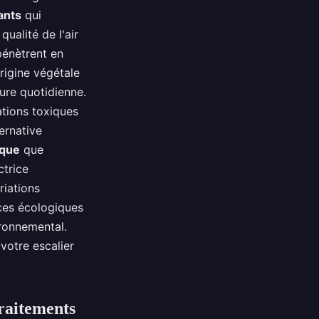
ants
qui
qualité de l'air
 pénètrent en
origine végétale
sure quotidienne.
ations toxiques
ternative
ique
que
ctrice
riations
ces écologiques
ronnemental.
votre escalier
traitements