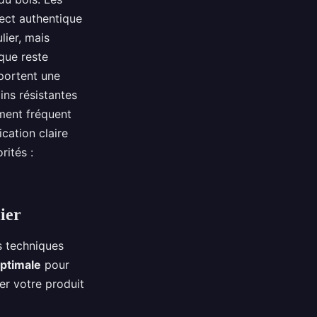
ect authentique
lier, mais
que reste
ortent une
ins résistantes
ement fréquent
ication claire
rités :
ier
s techniques
optimale
pour
ner votre produit