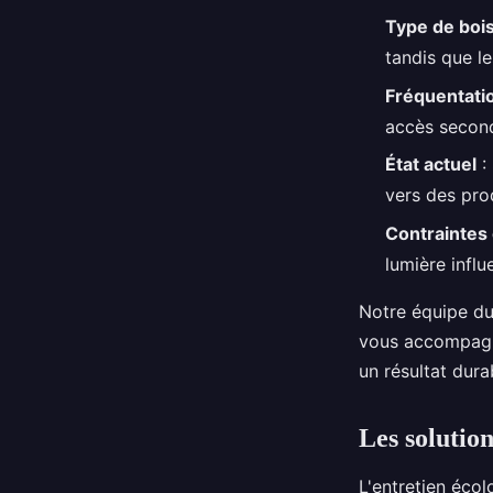
Type de boi
tandis que le
Fréquentati
accès second
État actuel
: 
vers des pro
Contraintes
lumière influ
Notre équipe d
vous accompagne
un résultat dura
Les solutio
L'entretien écol