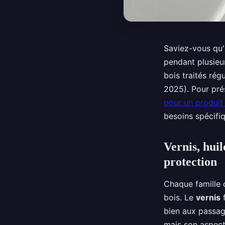
Saviez-vous qu'
pendant plusieu
bois traités rég
2025). Pour prése
pour un produit 
besoins spécifi
Vernis, huil
protection
Chaque famille 
bois. Le
vernis
f
bien aux passag
mais son aspect