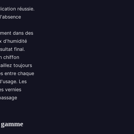
ication réussie.
 l'absence
lement dans des
x d'humidité
ultat final.
n chiffon
aillez toujours
és entre chaque
 d'usage. Les
es vernies
 passage
r gamme