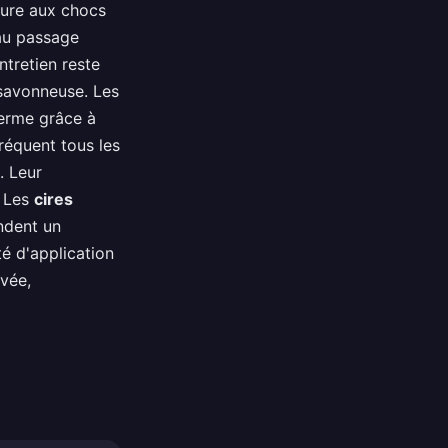
eure aux chocs
 au passage
ntretien reste
 savonneuse. Les
terme grâce à
fréquent tous les
. Leur
. Les
cires
ndent un
té d'application
evée,