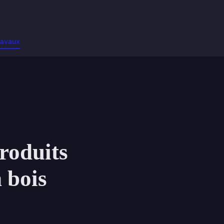
ravaux
roduits
n bois