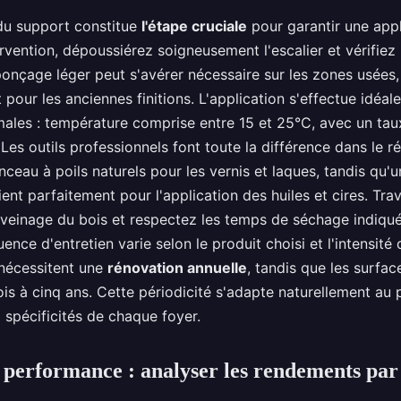
du support constitue
l'étape cruciale
pour garantir une appl
rvention, dépoussiérez soigneusement l'escalier et vérifiez
ponçage léger peut s'avérer nécessaire sur les zones usées,
 pour les anciennes finitions. L'application s'effectue idéa
males : température comprise entre 15 et 25°C, avec un tau
Les outils professionnels font toute la différence dans le rés
inceau à poils naturels pour les vernis et laques, tandis qu'u
ent parfaitement pour l'application des huiles et cires. Trav
 veinage du bois et respectez les temps de séchage indiqu
ence d'entretien varie selon le produit choisi et l'intensité
 nécessitent une
rénovation annuelle
, tandis que les surfac
ois à cinq ans. Cette périodicité s'adapte naturellement au
 spécificités de chaque foyer.
 performance : analyser les rendements pa