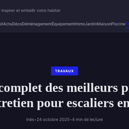
 inspirer et embellir votre habitat
il
Actu
Déco
Déménagement
Équipement
Immo
Jardin
Maison
Piscine
T
TRAVAUX
complet des meilleurs p
retien pour escaliers e
Inès
•
24 octobre 2025
•
4 min de lecture