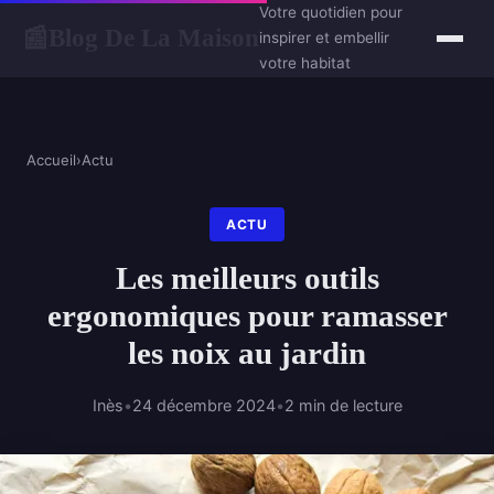
Votre quotidien pour
Blog De La Maison
📰
inspirer et embellir
votre habitat
Accueil
›
Actu
ACTU
Les meilleurs outils
ergonomiques pour ramasser
les noix au jardin
Inès
•
24 décembre 2024
•
2 min de lecture