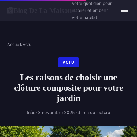
Votre quotidien pour
Blog De La Maison
📰
inspirer et embellir
votre habitat
Accueil
›
Actu
ACTU
Les raisons de choisir une
clôture composite pour votre
jardin
Inès
•
3 novembre 2025
•
9 min de lecture