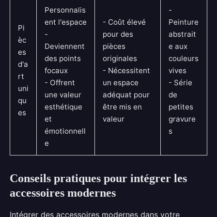
Personnalis
-
ent l'espace
- Coût élevé
Peinture
Pi
-
pour des
abstrait
èc
Deviennent
pièces
e aux
es
des points
originales
couleurs
d'a
focaux
- Nécessitent
vives
rt
- Offrent
un espace
- Série
uni
une valeur
adéquat pour
de
qu
esthétique
être mis en
petites
es
et
valeur
gravure
émotionnell
s
e
Conseils pratiques pour intégrer les
accessoires modernes
Intégrer des accessoires modernes dans votre