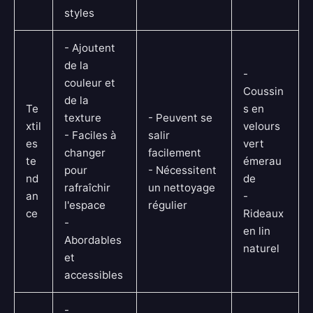
styles
- Ajoutent
de la
-
couleur et
Coussin
de la
Te
s en
texture
- Peuvent se
xtil
velours
- Faciles à
salir
es
vert
changer
facilement
te
émerau
pour
- Nécessitent
nd
de
rafraîchir
un nettoyage
an
-
l'espace
régulier
ce
Rideaux
-
en lin
Abordables
naturel
et
accessibles
-