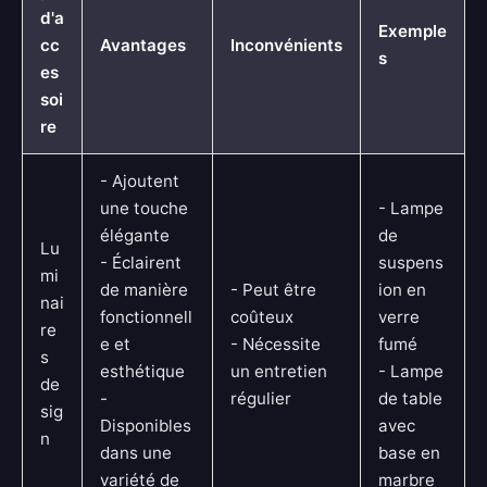
d'a
Exemple
cc
Avantages
Inconvénients
s
es
soi
re
- Ajoutent
une touche
- Lampe
élégante
de
Lu
- Éclairent
suspens
mi
de manière
- Peut être
ion en
nai
fonctionnell
coûteux
verre
re
e et
- Nécessite
fumé
s
esthétique
un entretien
- Lampe
de
-
régulier
de table
sig
Disponibles
avec
n
dans une
base en
variété de
marbre