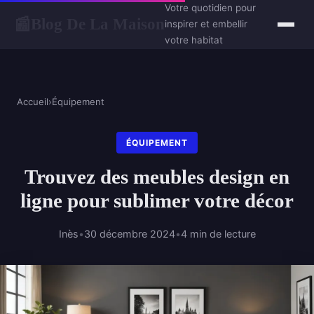
Votre quotidien pour
Blog De La Maison
📰
inspirer et embellir
votre habitat
Accueil
›
Équipement
ÉQUIPEMENT
Trouvez des meubles design en
ligne pour sublimer votre décor
Inès
•
30 décembre 2024
•
4 min de lecture