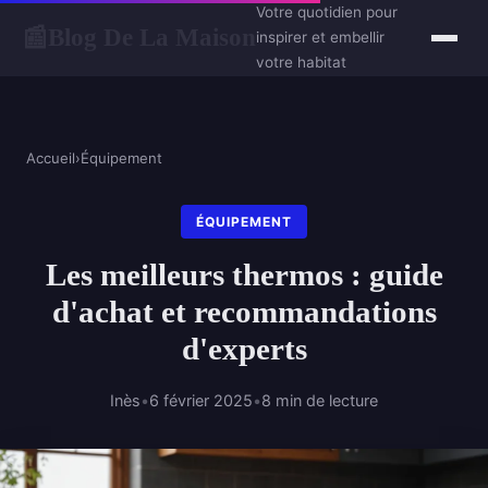
Votre quotidien pour
Blog De La Maison
📰
inspirer et embellir
votre habitat
Accueil
›
Équipement
ÉQUIPEMENT
Les meilleurs thermos : guide
d'achat et recommandations
d'experts
Inès
•
6 février 2025
•
8 min de lecture