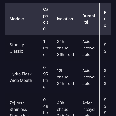
Ca
P
pa
Durabi
Modèle
Isolation
ri
cit
lité
x
é
1
24h
Acier
Stanley
$
litr
chaud,
inoxyd
Classic
$
e
36h froid
able
0.
12h
Acier
$
Hydro Flask
95
chaud,
inoxyd
$
Wide Mouth
litr
24h froid
able
$
e
0.
$
Zojirushi
48h
Acier
48
$
Stainless
chaud,
inoxyd
litr
$
Steel Mug
24h froid
able