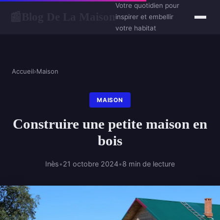
Votre quotidien pour
Blog De La Maison
📰
inspirer et embellir
votre habitat
Accueil
›
Maison
MAISON
Construire une petite maison en
bois
Inès
•
21 octobre 2024
•
8 min de lecture